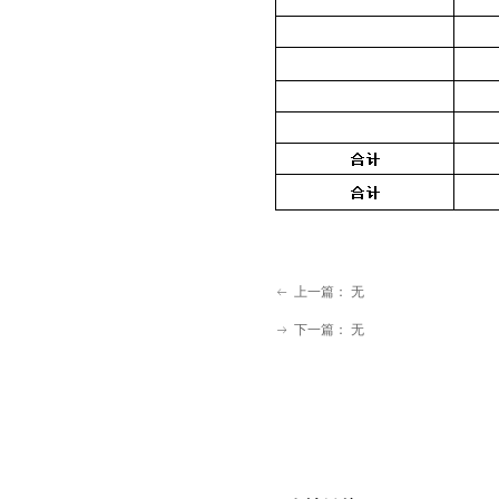
上一篇：
无
ꂃ
下一篇：
无
ꁹ