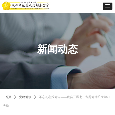
新闻动态
首页
ꄲ
党建引领
ꄲ
不忘初心跟党走——我会开展七一专题党建扩大学习
活动