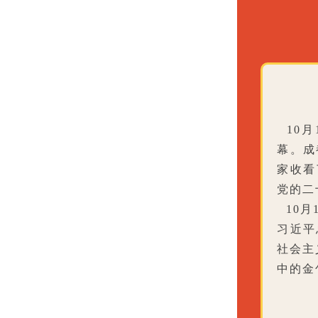
10月
幕。成
家收看
党的二
10月
习近平
社会主
中的金