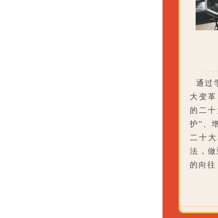
通过学
大变革
的二十
护”、
二十大
法，做
的向往